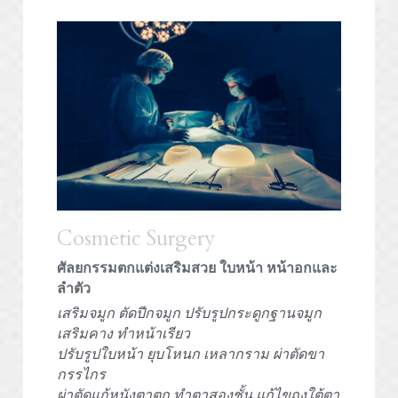
POWERED BY
Cosmetic Surgery
ศัลยกรรมตกแต่งเสริมสวย ใบหน้า หน้าอกและ
ลำตัว
เสริมจมูก ตัดปีกจมูก ปรับรูปกระดูกฐานจมูก
เสริมคาง ทำหน้าเรียว
ปรับรูปใบหน้า ยุบโหนก เหลากราม ผ่าตัดขา
กรรไกร
ผ่าตัดแก้หนังตาตก ทำตาสองชั้น แก้ไขถุงใต้ตา