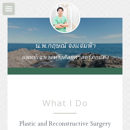
×
BLOG CATEGORIES
About Me
General
What I do
Breast
น.พ.กฤษณ์ จงแจ่มฟ้า
ความรู้ทั่วไป
แพทย์เฉพาะทางศัลยศาสตร์ตกแต่ง
Face
ศัลยกรรมความงาม
Eye
Gallery
Nose
HIFU
BodyFat
What I Do
My Clinic
Social Media
Plastic and Reconstructive Surgery